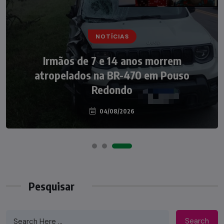
NOTÍCIAS
NOTÍCIAS
Irmãos de 7 e 14 anos morrem
Nádia Menegazzi leva o nome de Taió ao
atropelados na BR-470 em Pouso
palco do Programa Silvio Santos
Redondo
04/08/2026
07/08/2026
Pesquisar
Search