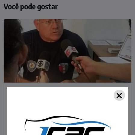
Você pode gostar
×
NOTÍCIAS
Foragido pela morte de delegado aposentado
em bar morre em confronto com a polícia em SC
STAFF - OBV
29/01/2023