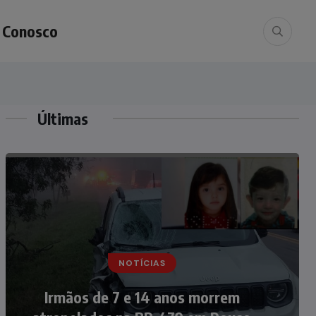
e Conosco
Últimas
NOTÍCIAS
NOTÍCIAS
Nádia Menegazzi leva o nome de
Irmãos de 7 e 14 anos morrem