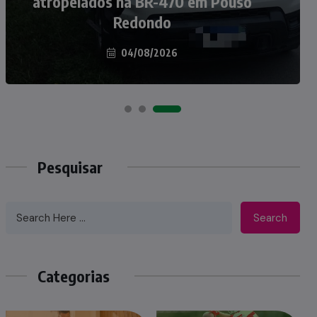
atropelados na BR-470 em Pouso
Taió ao palco do Programa Silvio
Redondo
Santos
04/08/2026
07/08/2026
Pesquisar
Search
Categorias