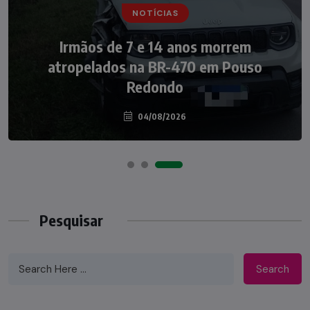
NOTÍCIAS
NOTÍCIAS
Irmãos de 7 e 14 anos morrem
Nádia Menegazzi leva o nome de Taió ao
atropelados na BR-470 em Pouso
palco do Programa Silvio Santos
Redondo
04/08/2026
07/08/2026
Pesquisar
Search