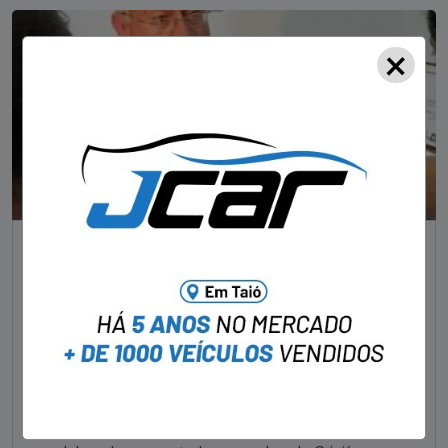
×
NOTÍCIAS
Foragido pela morte de delegado aposentado
em bar morre em confronto com a polícia em SC
STAFF - OBV
29/01/2023
Um dos dois foragidos investigados pelo latrocínio de