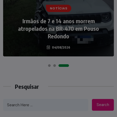
NOTÍCIAS
NOTÍCIAS
Irmãos de 7 e 14 anos morrem
Nádia Menegazzi leva o nome de Taió ao
atropelados na BR-470 em Pouso
palco do Programa Silvio Santos
Redondo
04/08/2026
07/08/2026
Pesquisar
Search