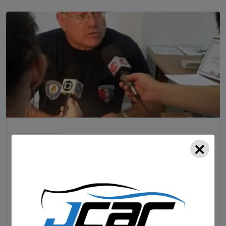
×
NOTÍCIAS
Foragido pela morte de delegado aposentado
em bar morre em confronto com a polícia em SC
STAFF - OBV
29/01/2023
Um dos dois foragidos investigados pelo latrocínio de