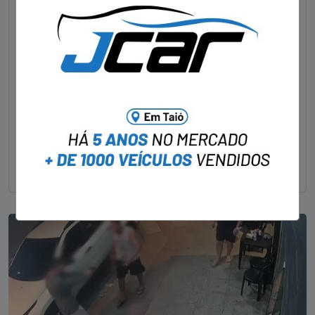
NOTÍCIAS
Foragido pela morte de delegado aposentado
em bar morre em confronto com a polícia em SC
STAFF - OBV
29/01/2023
Um dos dois foragidos investigados pelo latrocínio de
um delegado aposentado em um bar de Criciúma, no
Sul catarinense, foi