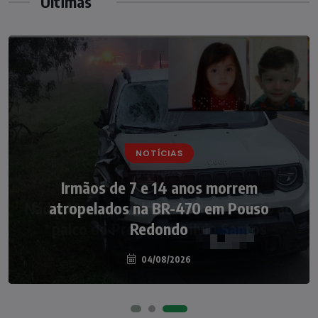
Últimas
NOTÍCIAS
NOTÍCIAS
Irmãos de 7 e 14 anos morrem
Nádia Menegazzi leva o nome de Taió ao
atropelados na BR-470 em Pouso
palco do Programa Silvio Santos
Redondo
04/08/2026
07/08/2026