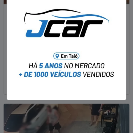
NOTÍCIAS
Foragido pela morte de delegado aposentado
em bar morre em confronto com a polícia em SC
STAFF - OBV
29/01/2023
Um dos dois foragidos investigados pelo latrocínio de
um delegado aposentado em um bar de Criciúma, no
Sul catarinense, foi