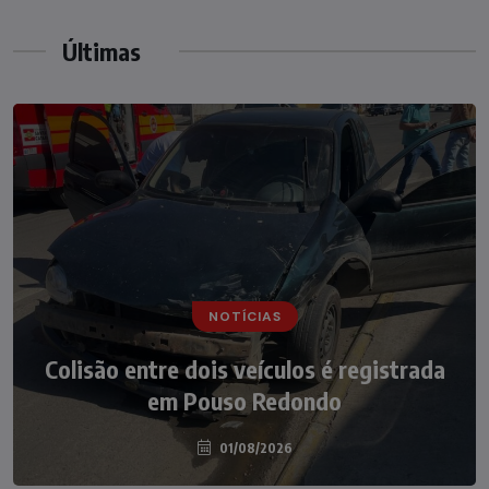
Últimas
NOTÍCIAS
NOTÍCIAS
Irmãos de 7 e 14 anos morrem
Colisão entre dois veículos é registrada
atropelados na BR-470 em Pouso
em Pouso Redondo
Redondo
04/08/2026
01/08/2026