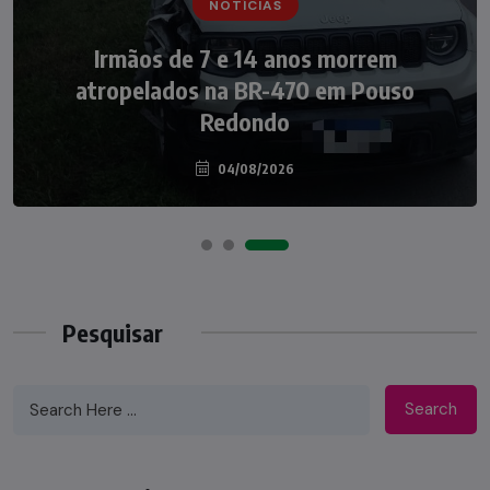
NOTÍCIAS
NOTÍCIAS
Irmãos de 7 e 14 anos morrem
Nádia Menegazzi leva o nome de Taió ao
atropelados na BR-470 em Pouso
palco do Programa Silvio Santos
Redondo
04/08/2026
07/08/2026
Pesquisar
Search