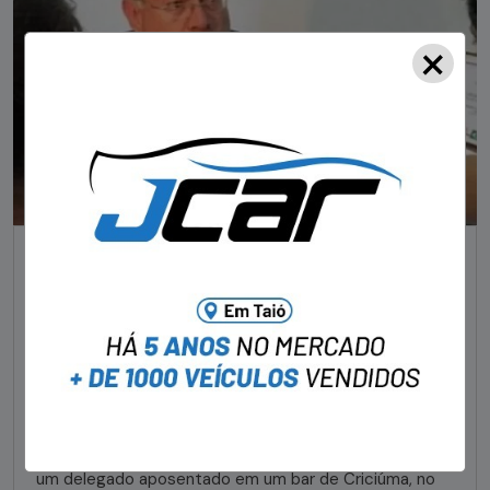
×
NOTÍCIAS
Foragido pela morte de delegado aposentado
em bar morre em confronto com a polícia em SC
STAFF - OBV
29/01/2023
Um dos dois foragidos investigados pelo latrocínio de
um delegado aposentado em um bar de Criciúma, no