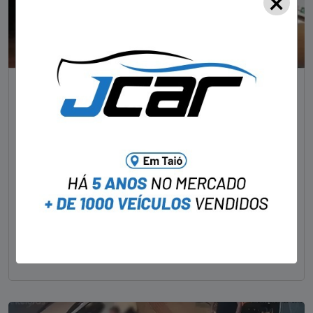
×
NOTÍCIAS
Foragido pela morte de delegado aposentado
em bar morre em confronto com a polícia em SC
STAFF - OBV
29/01/2023
Um dos dois foragidos investigados pelo latrocínio de
um delegado aposentado em um bar de Criciúma, no
Sul catarinense, foi