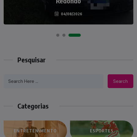
palco do Programa Silvio Santos
Redondo
04/08/2026
07/08/2026
Pesquisar
Search
Categorias
ENTRETENIMENTO
ESPORTES