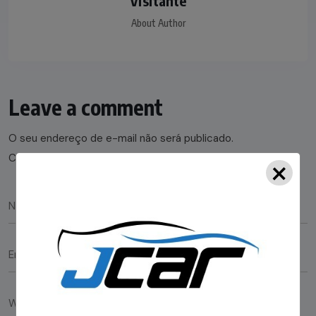
Visitante
About Author
Leave a comment
O seu endereço de e-mail não será publicado.
×
Campos obrigatórios são marcados com
*