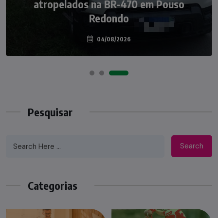
Nádia Menegazzi leva o nome de Taió ao
atropelados na BR-470 em Pouso
palco do Programa Silvio Santos
Redondo
04/08/2026
07/08/2026
Pesquisar
Search
Categorias