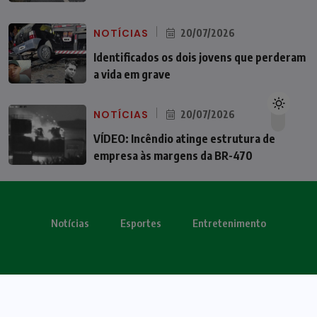
NOTÍCIAS
20/07/2026
Identificados os dois jovens que perderam
a vida em grave
NOTÍCIAS
20/07/2026
VÍDEO: Incêndio atinge estrutura de
empresa às margens da BR-470
Notícias
Esportes
Entretenimento
Todos os direitos reservados - OBV 2024