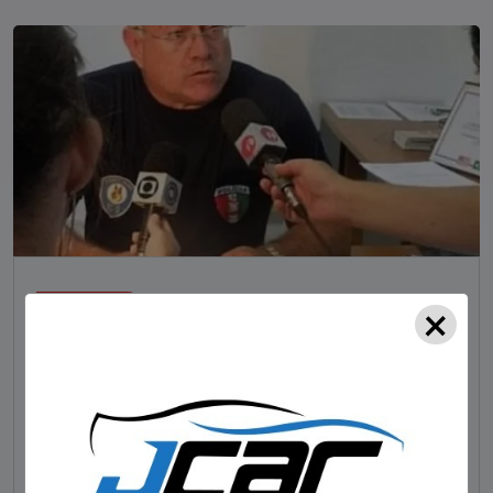
×
NOTÍCIAS
Foragido pela morte de delegado aposentado
em bar morre em confronto com a polícia em SC
STAFF - OBV
29/01/2023
Um dos dois foragidos investigados pelo latrocínio de