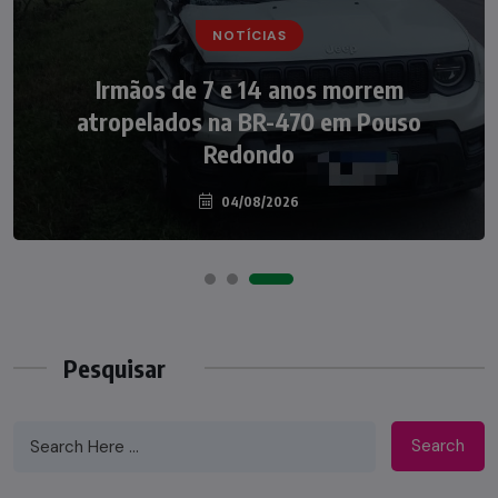
NOTÍCIAS
NOTÍCIAS
Irmãos de 7 e 14 anos morrem
Nádia Menegazzi leva o nome de Taió ao
atropelados na BR-470 em Pouso
palco do Programa Silvio Santos
Redondo
04/08/2026
07/08/2026
Pesquisar
Search