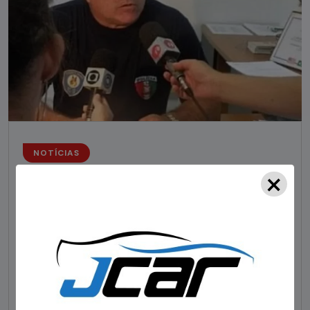
NOTÍCIAS
×
Foragido pela morte de delegado aposentado
em bar morre em confronto com a polícia em SC
STAFF - OBV
29/01/2023
Um dos dois foragidos investigados pelo latrocínio de
um delegado aposentado em um bar de Criciúma, no
Sul catarinense, foi