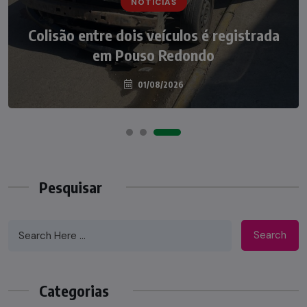
NOTÍCIAS
Irmãos de 7 e 14 anos morrem
Colisão entre dois veículos é registrada
atropelados na BR-470 em Pouso
em Pouso Redondo
Redondo
04/08/2026
01/08/2026
Pesquisar
Search
Categorias