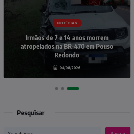
NOTÍCIAS
NOTÍCIAS
Irmãos de 7 e 14 anos morrem
Nádia Menegazzi leva o nome de Taió ao
atropelados na BR-470 em Pouso
palco do Programa Silvio Santos
Redondo
04/08/2026
07/08/2026
Pesquisar
Search