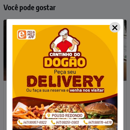
Você pode gostar
×
NOTÍCIAS
Foragido pela morte de delegado aposentado
em bar morre em confronto com a polícia em SC
STAFF - OBV
29/01/2023