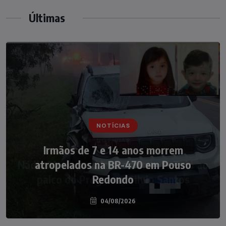
Últimas
NOTÍCIAS
NOTÍCIAS
Irmãos de 7 e 14 anos morrem
Nádia Menegazzi leva o nome de Taió ao
atropelados na BR-470 em Pouso
palco do Programa Silvio Santos
Redondo
04/08/2026
07/08/2026