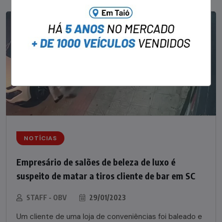
NOTÍCIAS
Empresário de salões de beleza de luxo é
suspeito de matar a tiros cliente de bar em SC
STAFF - OBV
29/01/2023
Um cliente de uma loja de conveniências foi baleado e