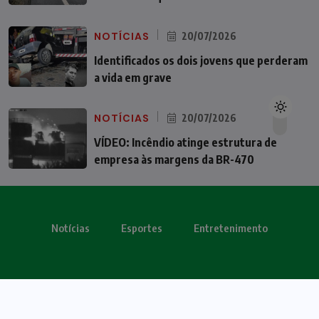
NOTÍCIAS
20/07/2026
Identificados os dois jovens que perderam
a vida em grave
NOTÍCIAS
20/07/2026
VÍDEO: Incêndio atinge estrutura de
empresa às margens da BR-470
Notícias
Esportes
Entretenimento
Todos os direitos reservados - OBV 2024