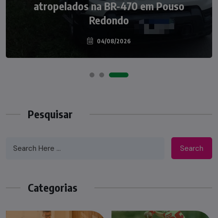
Nádia Menegazzi leva o nome de Taió ao
atropelados na BR-470 em Pouso
palco do Programa Silvio Santos
Redondo
04/08/2026
07/08/2026
Pesquisar
Search
Categorias