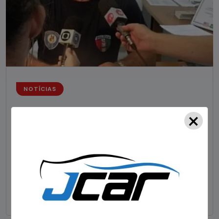
NOTÍCIAS
×
Foragido pela morte de delegado aposentado
em bar morre em confronto com a polícia em SC
STAFF - OBV
29/01/2023
Um dos dois foragidos investigados pelo latrocínio de
um delegado aposentado em um bar de Criciúma, no
Sul catarinense, foi