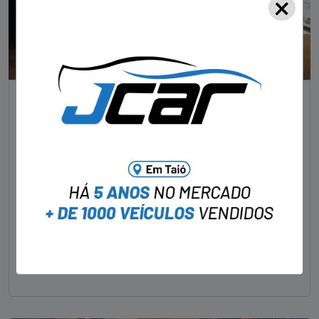
×
NOTÍCIAS
Foragido pela morte de delegado aposentado
em bar morre em confronto com a polícia em SC
STAFF - OBV
29/01/2023
Um dos dois foragidos investigados pelo latrocínio de
um delegado aposentado em um bar de Criciúma, no
Sul catarinense, foi