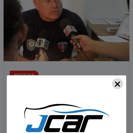
NOTÍCIAS
×
Foragido pela morte de delegado aposentado
em bar morre em confronto com a polícia em SC
STAFF - OBV
29/01/2023
Um dos dois foragidos investigados pelo latrocínio de
um delegado aposentado em um bar de Criciúma, no