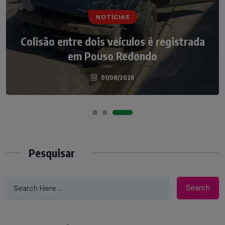
NOTÍCIAS
NOTÍCIAS
Irmãos de 7 e 14 anos morrem
Colisão entre dois veículos é registrada
atropelados na BR-470 em Pouso
em Pouso Redondo
Redondo
04/08/2026
01/08/2026
Pesquisar
Search