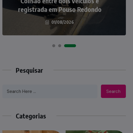
atropelados na BR-470 em Pouso
Colisão entre dois veículos é
registrada em Pouso Redondo
Redondo
04/08/2026
01/08/2026
Pesquisar
Search
Categorias