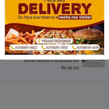
NEXT
Mulher desaparecida desde o
fim de semana é localizada em
Rio do Sul