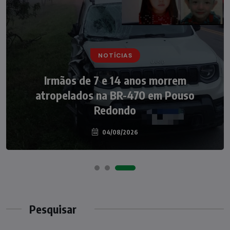
NOTÍCIAS
NOTÍCIAS
Irmãos de 7 e 14 anos morrem
Nádia Menegazzi leva o nome de Taió ao
atropelados na BR-470 em Pouso
palco do Programa Silvio Santos
Redondo
04/08/2026
07/08/2026
Pesquisar