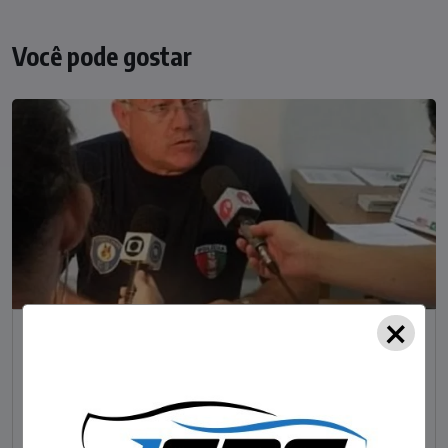
Você pode gostar
×
NOTÍCIAS
Foragido pela morte de delegado aposentado
em bar morre em confronto com a polícia em SC