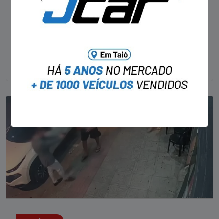
STAFF - OBV
29/01/2023
Um dos dois foragidos investigados pelo latrocínio de
um delegado aposentado em um bar de Criciúma, no
Sul catarinense, foi