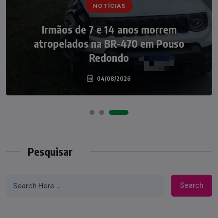
NOTÍCIAS
NOTÍCIAS
Irmãos de 7 e 14 anos morrem
Nádia Menegazzi leva o nome de Taió ao
atropelados na BR-470 em Pouso
palco do Programa Silvio Santos
Redondo
04/08/2026
07/08/2026
Pesquisar
Search