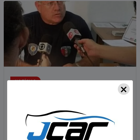
NOTÍCIAS
×
Foragido pela morte de delegado aposentado
em bar morre em confronto com a polícia em SC
STAFF - OBV
29/01/2023
Um dos dois foragidos investigados pelo latrocínio de
um delegado aposentado em um bar de Criciúma, no