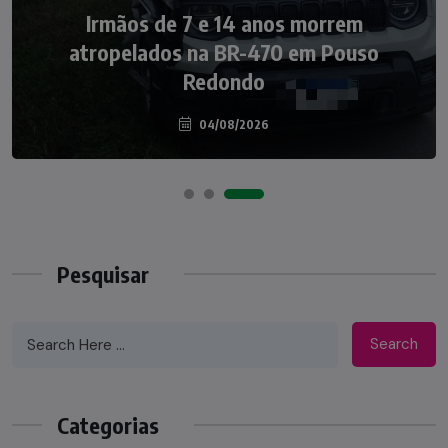
NOTÍCIAS
Irmãos de 7 e 14 anos morrem
Nádia Menegazzi leva o nome de Taió ao
atropelados na BR-470 em Pouso
palco do Programa Silvio Santos
Redondo
04/08/2026
07/08/2026
Pesquisar
Search
Categorias