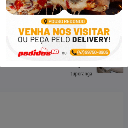
NEXT
Corpo é encontrado em rio no
bairro Cerro Negro em
Ituporanga