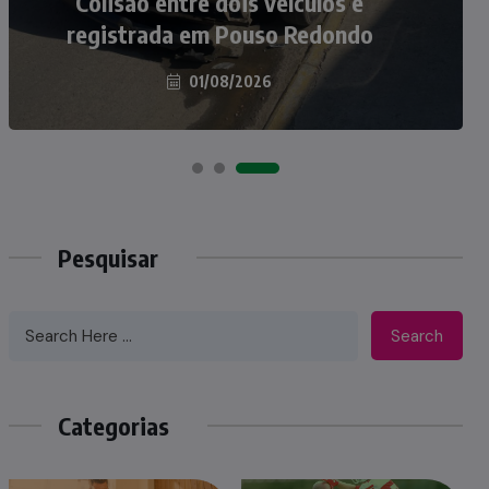
atropelados na BR-470 em Pouso
Colisão entre dois veículos é
registrada em Pouso Redondo
Redondo
04/08/2026
01/08/2026
Pesquisar
Search
Categorias