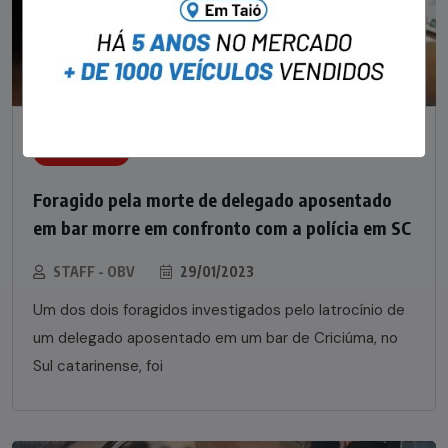
NOTÍCIAS
Foragido pela morte de delegado aposentado
em bar morre em confronto com a polícia em SC
STAFF - OBV
29/01/2023
Um dos dois foragidos investigados pelo latrocínio de
um delegado aposentado em um bar de Criciúma, no
Sul catarinense, foi