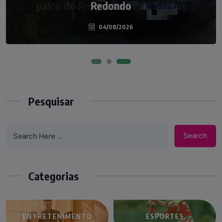
palco do Programa Silvio Santos
Redondo
04/08/2026
07/08/2026
Pesquisar
Search
Categorias
ENTRETENIMENTO
ESPORTES