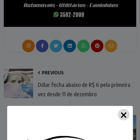
PREVIOUS
Dólar fecha abaixo de R$ 6 pela primeira
vez desde 11 de dezembro
×
NEXT
Queda de moto é registrada no centro de