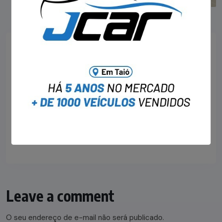
Taió
Visitante
About Author
Leave a comment
O seu endereço de e-mail não será publicado.