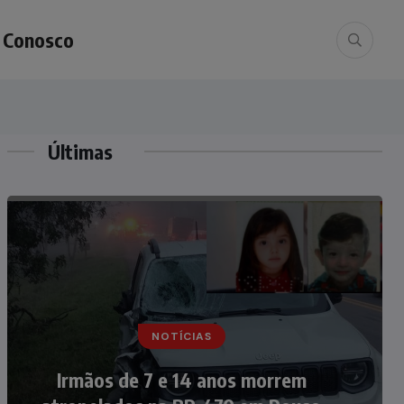
e Conosco
Últimas
NOTÍCIAS
NOTÍCIAS
Nádia Menegazzi leva o nome de
Irmãos de 7 e 14 anos morrem