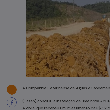
Casal de idosos fica ferido após
veículo capotar em Pouso Redondo
07/08/2026
A Companhia Catarinense de Águas e Saneame
(Casan) concluiu a instalação de uma nova Aduto
A obra, que recebeu um investimento de R$ 92 m