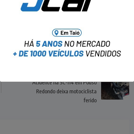
NEXT
Acidente na SC-114 em Pouso
Redondo deixa motociclista
ferido