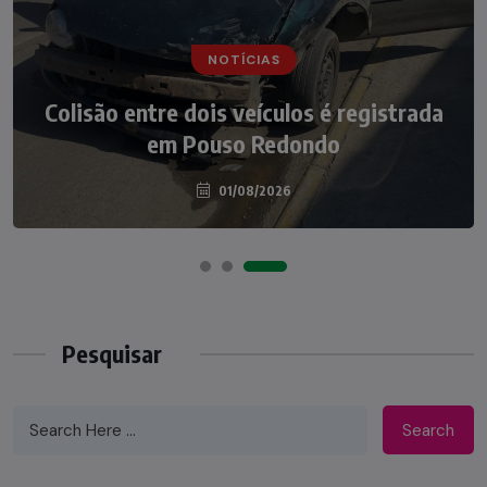
NOTÍCIAS
NOTÍCIAS
Irmãos de 7 e 14 anos morrem
Colisão entre dois veículos é registrada
atropelados na BR-470 em Pouso
em Pouso Redondo
Redondo
04/08/2026
01/08/2026
Pesquisar
Search