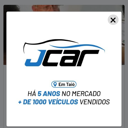
×
NOTÍCIAS
Foragido pela morte de delegado aposentado
em bar morre em confronto com a polícia em SC
STAFF - OBV
29/01/2023
Um dos dois foragidos investigados pelo latrocínio de