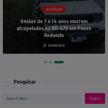
NOTÍCIAS
NOTÍCIAS
Irmãos de 7 e 14 anos morrem
Nádia Menegazzi leva o nome de Taió ao
atropelados na BR-470 em Pouso
palco do Programa Silvio Santos
Redondo
04/08/2026
07/08/2026
Pesquisar
Search