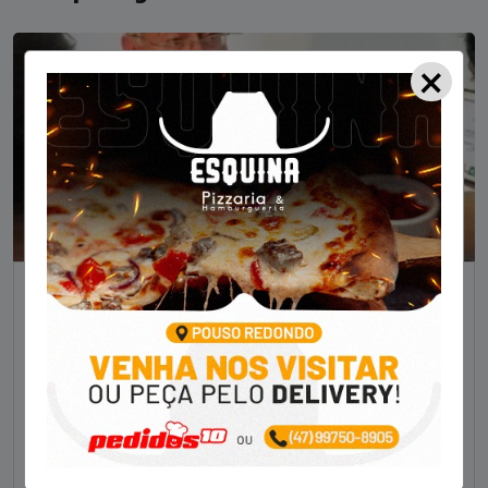
×
NOTÍCIAS
Foragido pela morte de delegado aposentado
em bar morre em confronto com a polícia em SC
STAFF - OBV
29/01/2023
Um dos dois foragidos investigados pelo latrocínio de