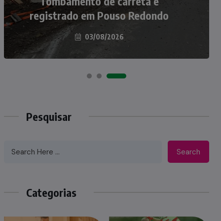
Casal de idosos fica ferido após
Tombamento de carreta é
veículo capotar em Pouso Redondo
registrado em Pouso Redondo
03/08/2026
07/08/2026
Pesquisar
Search
Categorias