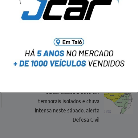
NEXT
Santa Catarina deve ter
temporais isolados e chuva
intensa neste sábado, alerta
Defesa Civil