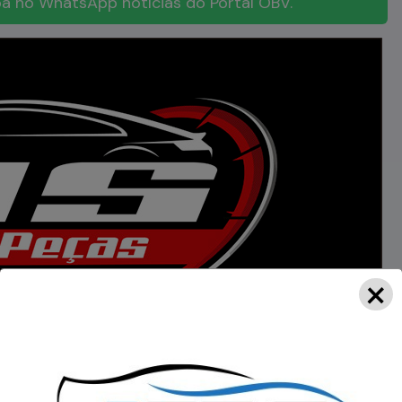
a no WhatsApp notícias do Portal OBV.
×