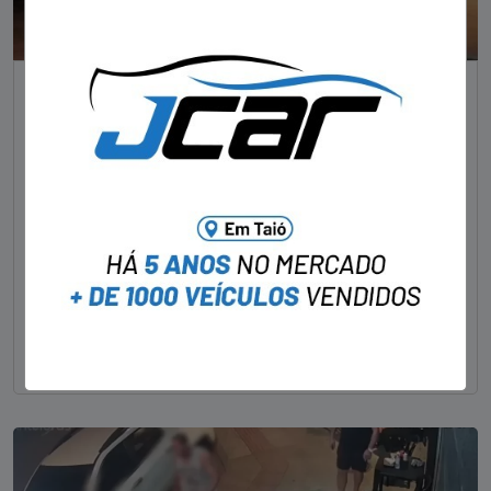
NOTÍCIAS
Foragido pela morte de delegado aposentado
em bar morre em confronto com a polícia em SC
STAFF - OBV
29/01/2023
Um dos dois foragidos investigados pelo latrocínio de
um delegado aposentado em um bar de Criciúma, no
Sul catarinense, foi