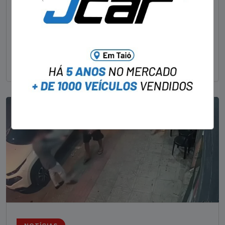
STAFF - OBV
29/01/2023
Um dos dois foragidos investigados pelo latrocínio de
um delegado aposentado em um bar de Criciúma, no
Sul catarinense, foi