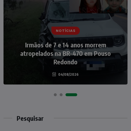
NOTÍCIAS
NOTÍCIAS
Irmãos de 7 e 14 anos morrem
Nádia Menegazzi leva o nome de Taió ao
atropelados na BR-470 em Pouso
palco do Programa Silvio Santos
Redondo
04/08/2026
07/08/2026
Pesquisar