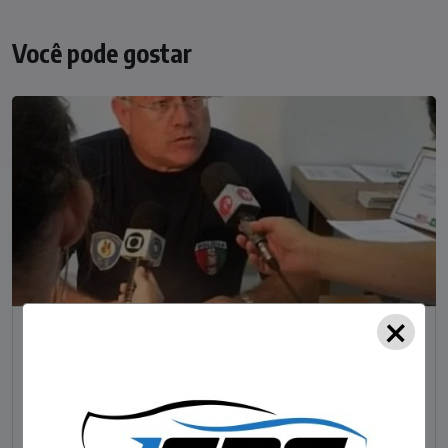
Você pode gostar
×
NOTÍCIAS
Foragido pela morte de delegado aposentado
em bar morre em confronto com a polícia em SC