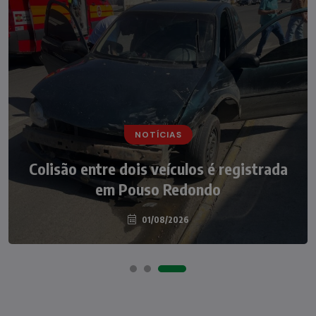
NOTÍCIAS
NOTÍCIAS
Irmãos de 7 e 14 anos morrem
Colisão entre dois veículos é registrada
atropelados na BR-470 em Pouso
em Pouso Redondo
Redondo
04/08/2026
01/08/2026