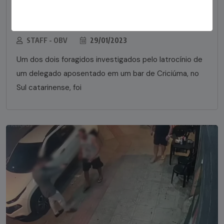
Foragido pela morte de delegado aposentado
em bar morre em confronto com a polícia em SC
STAFF - OBV
29/01/2023
Um dos dois foragidos investigados pelo latrocínio de
um delegado aposentado em um bar de Criciúma, no
Sul catarinense, foi