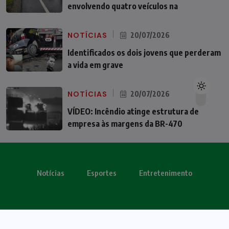
envolvendo quatro veículos na
NOTÍCIAS
20/07/2026
Identificados os dois jovens que perderam
a vida em grave
NOTÍCIAS
20/07/2026
VÍDEO: Incêndio atinge estrutura de
empresa às margens da BR-470
Notícias
Esportes
Entretenimento