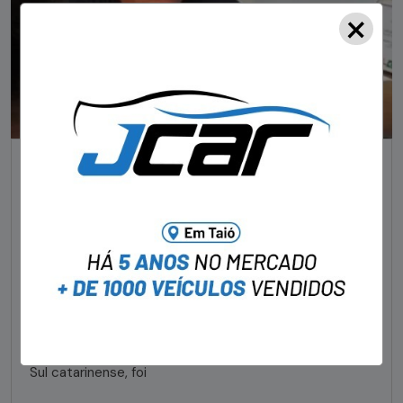
×
NOTÍCIAS
Foragido pela morte de delegado aposentado
em bar morre em confronto com a polícia em SC
STAFF - OBV
29/01/2023
Um dos dois foragidos investigados pelo latrocínio de
um delegado aposentado em um bar de Criciúma, no
Sul catarinense, foi