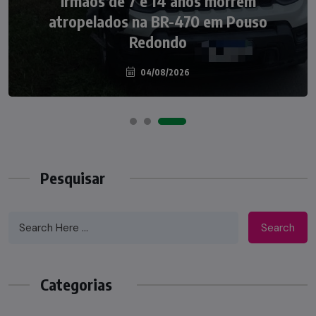
Irmãos de 7 e 14 anos morrem
Nádia Menegazzi leva o nome de Taió ao
atropelados na BR-470 em Pouso
palco do Programa Silvio Santos
Redondo
04/08/2026
07/08/2026
Pesquisar
Search
Categorias