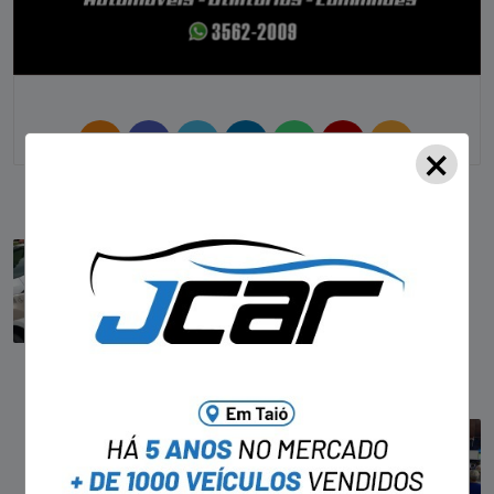
×
PREVIOUS
Fiscalização na BR-470 leva à prisão de
homem com veículo furtado, em Pouso
Redondo
NEXT
Câmara de Taió sedia primeira reunião da