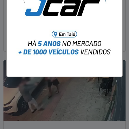
STAFF - OBV
29/01/2023
Um dos dois foragidos investigados pelo latrocínio de
um delegado aposentado em um bar de Criciúma, no
Sul catarinense, foi