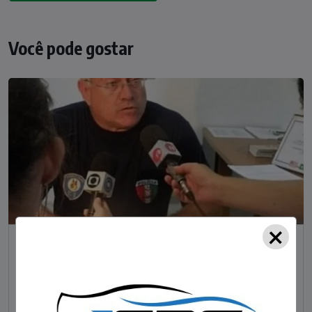
Você pode gostar
×
NOTÍCIAS
Foragido pela morte de delegado aposentado
em bar morre em confronto com a polícia em SC