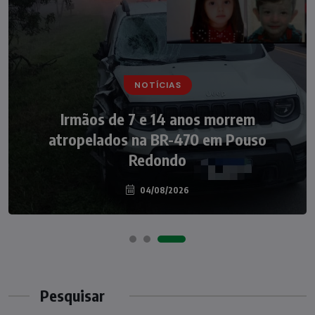
NOTÍCIAS
NOTÍCIAS
Irmãos de 7 e 14 anos morrem
Nádia Menegazzi leva o nome de Taió ao
atropelados na BR-470 em Pouso
palco do Programa Silvio Santos
Redondo
04/08/2026
07/08/2026
Pesquisar