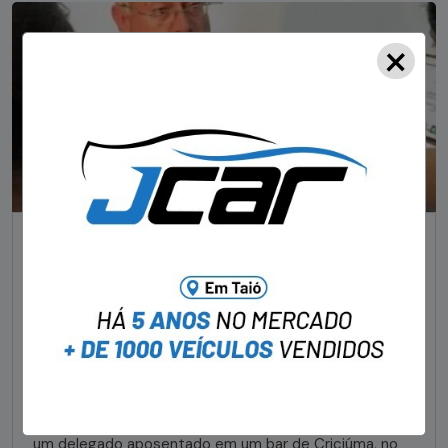
×
NOTÍCIAS
Foragido pela morte de delegado aposentado
em bar morre em confronto com a polícia em SC
STAFF - OBV
29/01/2023
Um dos dois foragidos investigados pelo latrocínio de
um delegado aposentado em um bar de Criciúma, no