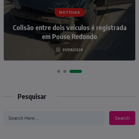
NOTÍCIAS
NOTÍCIAS
Irmãos de 7 e 14 anos morrem
Colisão entre dois veículos é registrada
atropelados na BR-470 em Pouso
em Pouso Redondo
Redondo
04/08/2026
01/08/2026
Pesquisar
Search