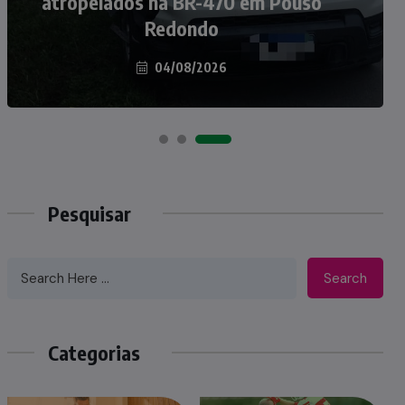
atropelados na BR-470 em Pouso
Taió ao palco do Programa Silvio
Redondo
Santos
04/08/2026
07/08/2026
Pesquisar
Search
Categorias