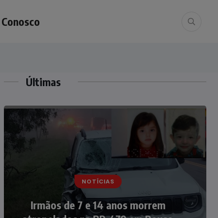
e Conosco
Últimas
NOTÍCIAS
NOTÍCIAS
Nádia Menegazzi leva o nome de
Irmãos de 7 e 14 anos morrem