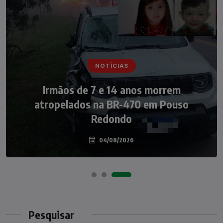
NOTÍCIAS
NOTÍCIAS
Irmãos de 7 e 14 anos morrem
Nádia Menegazzi leva o nome de Taió ao
atropelados na BR-470 em Pouso
palco do Programa Silvio Santos
Redondo
04/08/2026
07/08/2026
Pesquisar