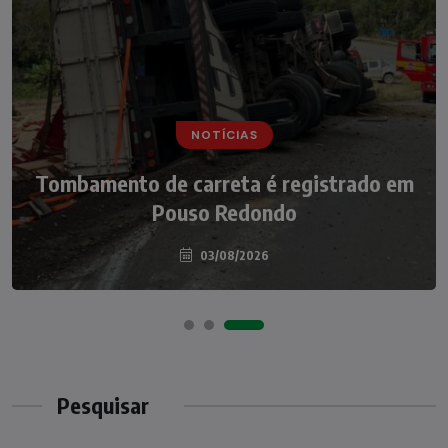
NOTÍCIAS
NOTÍCIAS
Tombamento de carreta é registrado em
Casal de idosos fica ferido após veículo
capotar em Pouso Redondo
Pouso Redondo
03/08/2026
07/08/2026
Pesquisar