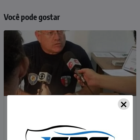
Você pode gostar
×
NOTÍCIAS
Foragido pela morte de delegado aposentado
em bar morre em confronto com a polícia em SC