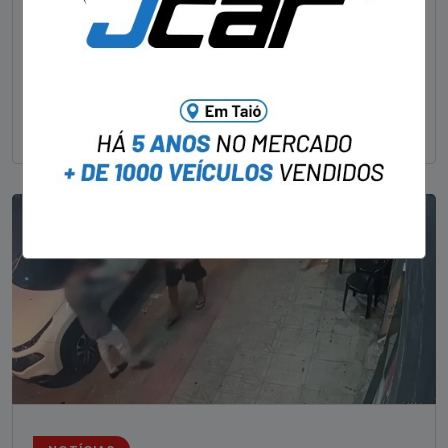
STAFF - OBV
29/01/2023
Um dos dois foragidos investigados pelo latrocínio de
um delegado aposentado em um bar de Criciúma, no
Sul catarinense, foi