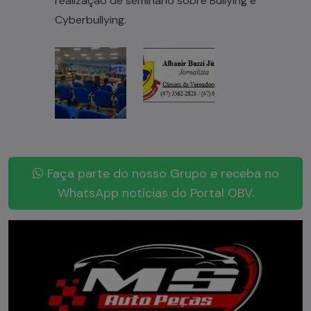
realização de seminário sobre Bullying e
Cyberbullying.
Faça parte do nosso Grupo e receba no
WhatsApp notícias do Portal OBV.